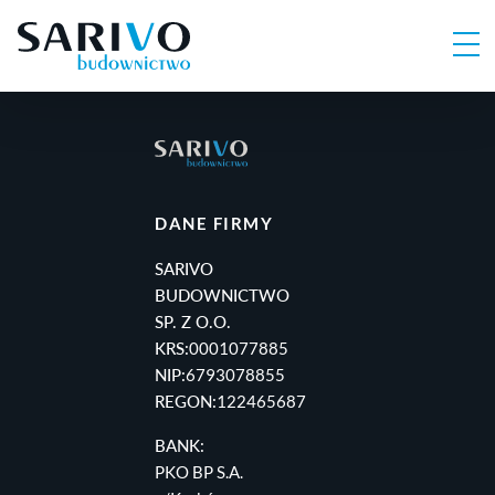
DANE FIRMY
SARIVO
BUDOWNICTWO
SP. Z O.O.
KRS:
0001077885
NIP:
6793078855
REGON:
122465687
BANK:
PKO BP S.A.