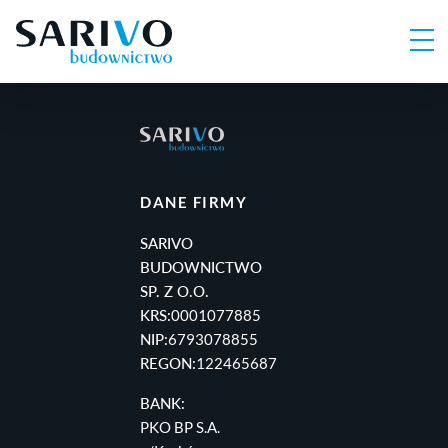
DANE FIRMY
SARIVO
BUDOWNICTWO
SP. Z O.O.
KRS:
0001077885
NIP:
6793078855
REGON:
122465687
BANK:
PKO BP S.A.